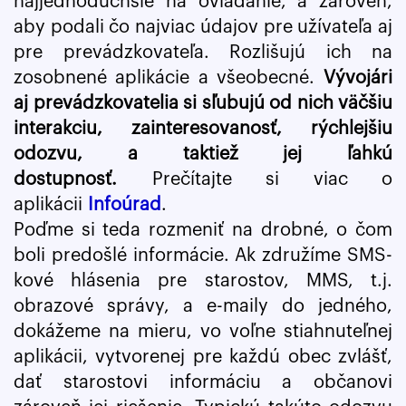
najjednoduchšie na ovládanie, a zároveň,
aby podali čo najviac údajov pre užívateľa aj
pre prevádzkovateľa. Rozlišujú ich na
zosobnené aplikácie a všeobecné.
Vývojári
aj prevádzkovatelia si sľubujú od nich väčšiu
interakciu, zainteresovanosť, rýchlejšiu
odozvu, a taktiež jej ľahkú
dostupnosť.
Prečítajte si viac o
aplikácii
Infoúrad
.
Poďme si teda rozmeniť na drobné, o čom
boli predošlé informácie. Ak združíme SMS-
kové hlásenia pre starostov, MMS, t.j.
obrazové správy, a e-maily do jedného,
dokážeme na mieru, vo voľne stiahnuteľnej
aplikácii, vytvorenej pre každú obec zvlášť,
dať starostovi informáciu a občanovi