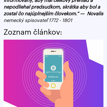
informovaný, aby mal celkový prehľad a
nepodliehal predsudkom, skrátka aby bol a
zostal čo najúplnejším človekom.“ — Novalis
nemecký spisovateľ 1772 - 1801
Zoznam článkov: