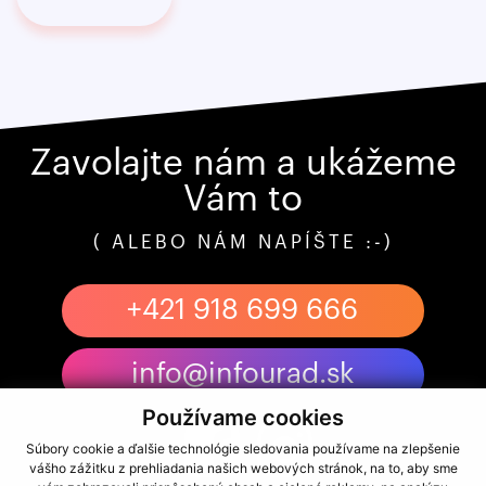
Zavolajte nám a ukážeme
Vám to
( ALEBO NÁM NAPÍŠTE :-)
+421 918 699 666
info@infourad.sk
Používame cookies
Súbory cookie a ďalšie technológie sledovania používame na zlepšenie
vášho zážitku z prehliadania našich webových stránok, na to, aby sme