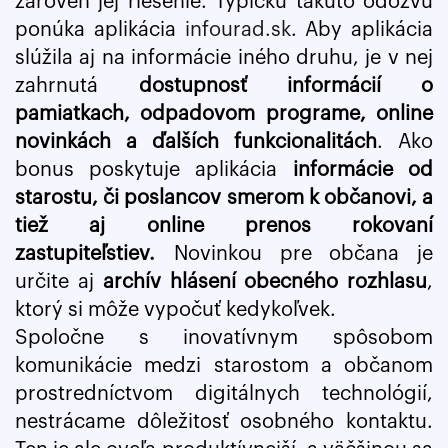
zároveň jej riešenie. Typickú takúto odozvu
ponúka aplikácia
infourad.sk
. Aby aplikácia
slúžila aj na informácie iného druhu, je v nej
zahrnutá
dostupnosť informácií o
pamiatkach, odpadovom programe, online
novinkách a ďalších funkcionalitách
. Ako
bonus poskytuje aplikácia
informácie od
starostu, či poslancov smerom k občanovi, a
tiež aj online prenos rokovaní
zastupiteľstiev.
Novinkou pre občana je
určite aj
archív hlásení obecného rozhlasu
,
ktorý si môže vypočuť kedykoľvek.
Spoločne s inovatívnym spôsobom
komunikácie medzi starostom a občanom
prostredníctvom digitálnych technológií,
nestrácame dôležitosť osobného kontaktu.