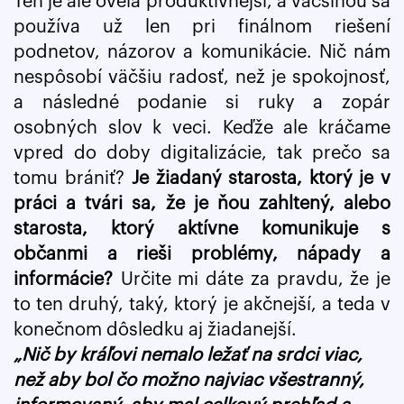
Ten je ale oveľa produktívnejší, a väčšinou sa
používa už len pri finálnom riešení
podnetov, názorov a komunikácie. Nič nám
nespôsobí väčšiu radosť, než je spokojnosť,
a následné podanie si ruky a zopár
osobných slov k veci. Keďže ale kráčame
vpred do doby digitalizácie, tak prečo sa
tomu brániť?
Je žiadaný starosta, ktorý je v
práci a tvári sa, že je ňou zahltený, alebo
starosta, ktorý aktívne komunikuje s
občanmi a rieši problémy, nápady a
informácie?
Určite mi dáte za pravdu, že je
to ten druhý, taký, ktorý je akčnejší, a teda v
konečnom dôsledku aj žiadanejší.
„Nič by kráľovi nemalo ležať na srdci viac,
než aby bol čo možno najviac všestranný,